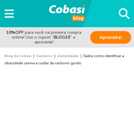
10%OFF
para você na primeira compra
online! Use o cupom “
BLOG10
” e
Aproveite!
aproveite!
Blog da Cobasi
❯
Cachorro
❯
Alimentação
❯
Saiba como identificar a
obesidade canina e cuidar de cachorro gordo
Adestramento e Bem-estar
Adoção