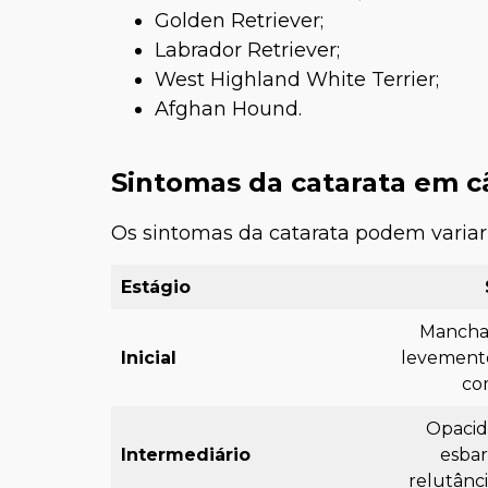
Golden Retriever;
Labrador Retriever;
West Highland White Terrier;
Afghan Hound.
Sintomas da catarata em c
Os sintomas da catarata podem variar
Estágio
Manchas
Inicial
levemente
co
Opacid
Intermediário
esbar
relutânc