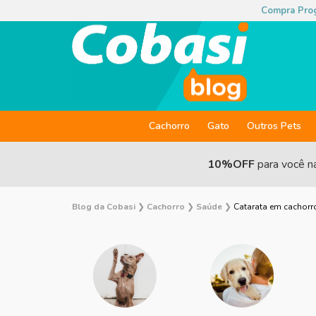
Compra Pro
Cachorro
Gato
Outros Pets
10%OFF
para você n
Blog da Cobasi
❯
Cachorro
❯
Saúde
❯
Catarata em cachorr