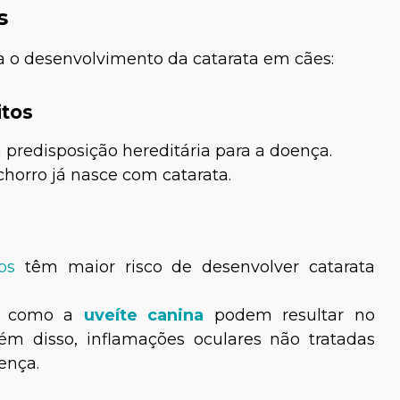
s
a o desenvolvimento da catarata em cães:
itos
predisposição hereditária para a doença.
horro já nasce com catarata.
nato Maurus
Dra. Márcia Cavaleiro
os
têm maior risco de desenvolver catarata
es como a
uveíte canina
podem resultar no
ém disso, inflamações oculares não tratadas
ença.