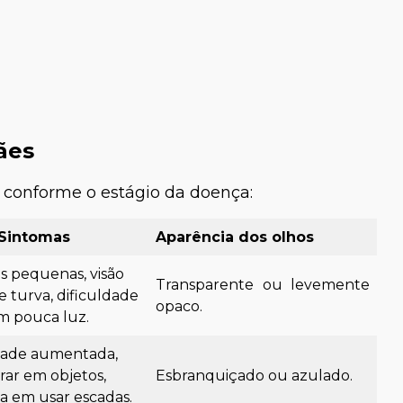
ães
 conforme o estágio da doença:
Sintomas
Aparência dos olhos
 pequenas, visão
Transparente ou levemente
 turva, dificuldade
opaco.
m pouca luz.
ade aumentada,
rar em objetos,
Esbranquiçado ou azulado.
ia em usar escadas.