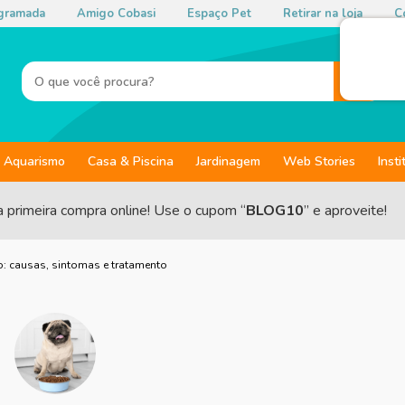
gramada
Amigo Cobasi
Espaço Pet
Retirar na loja
Co
Aquarismo
Casa & Piscina
Jardinagem
Web Stories
Insti
a primeira compra online! Use o cupom “
BLOG10
” e aproveite!
o: causas, sintomas e tratamento