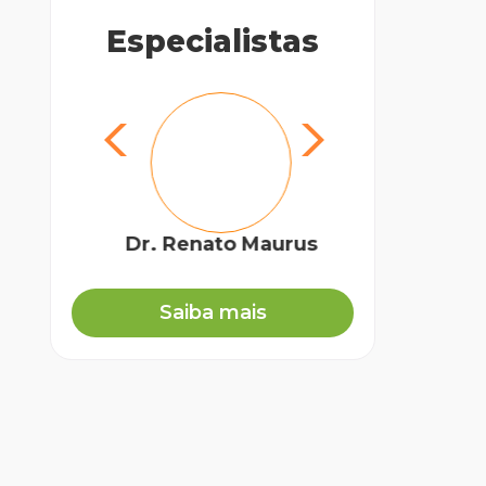
Especialistas
Dr. Renato Maurus
Biól
Saiba mais