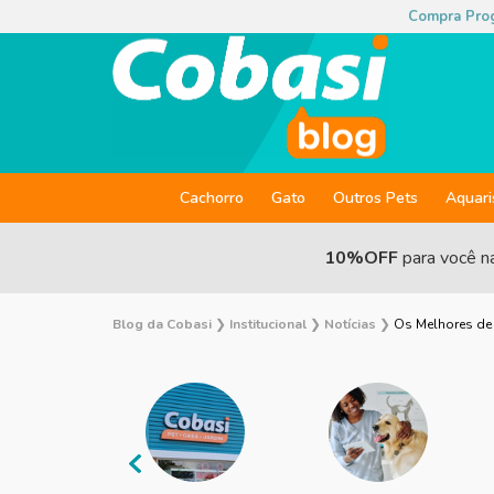
Compra Pro
Cachorro
Gato
Outros Pets
Aquar
10%OFF
para você n
Blog da Cobasi
❯
Institucional
❯
Notícias
❯
Os Melhores de 