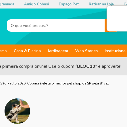
gramada
Amigo Cobasi
Espaço Pet
Retirar na loja
Co
ismo
Casa & Piscina
Jardinagem
Web Stories
Institucional
a primeira compra online! Use o cupom “
BLOG10
” e aproveite!
São Paulo 2026: Cobasi é eleita o melhor pet shop de SP pela 8ª vez