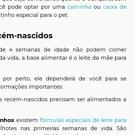
ocê pode optar por uma
caminha
ou
caixa de
tinho especial para o pet.
cém-nascidos
 de 4 semanas de idade não podem comer
 da vida, a base alimentar é o leite da mãe para
ana Silva
Tiago Calil
Biólogo especialista em
 por perto, ele dependerá de você para se
animais silvestres e
nformações importantes:
paisagismo
os recém-nascidos precisam ser alimentados a
inhos
: existem
fórmulas especiais de leite para
filhotes nas primeiras semanas de vida. São