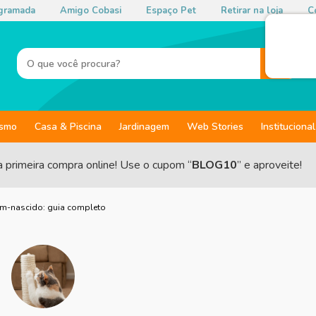
gramada
Amigo Cobasi
Espaço Pet
Retirar na loja
Co
ismo
Casa & Piscina
Jardinagem
Web Stories
Institucional
a primeira compra online! Use o cupom “
BLOG10
” e aproveite!
m-nascido: guia completo