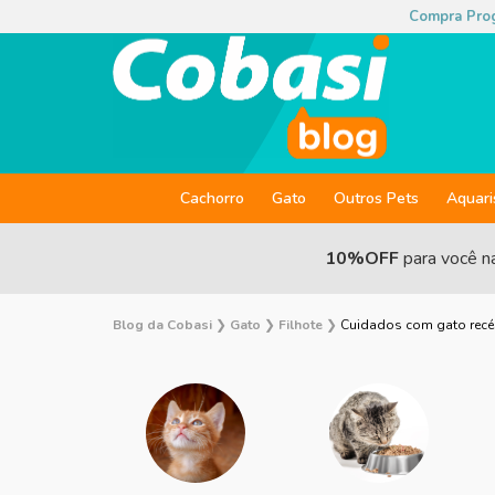
Compra Pro
Cachorro
Gato
Outros Pets
Aquar
10%OFF
para você n
Blog da Cobasi
❯
Gato
❯
Filhote
❯
Cuidados com gato recé