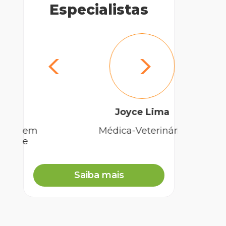
Especialistas
Joyce Lima
Ly
Médica-Veterinária
Mé
Saiba mais