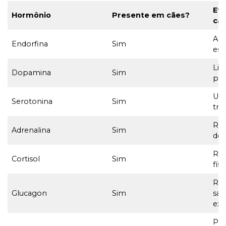
Ef
Hormônio
Presente em cães?
cãe
Ass
Endorfina
Sim
est
Lig
Dopamina
Sim
pos
Usa
Serotonina
Sim
tra
Rel
Adrenalina
Sim
de 
Res
Cortisol
Sim
fís
Reg
Glucagon
Sim
san
exe
Pro