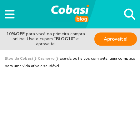
10%OFF
para você na primeira compra
online! Use o cupom “
BLOG10
” e
Aproveite!
aproveite!
Blog da Cobasi
❯
Cachorro
❯
Exercícios físicos com pets: guia completo
para uma vida ativa e saudável
Adestramento e Bem-estar
Adoção