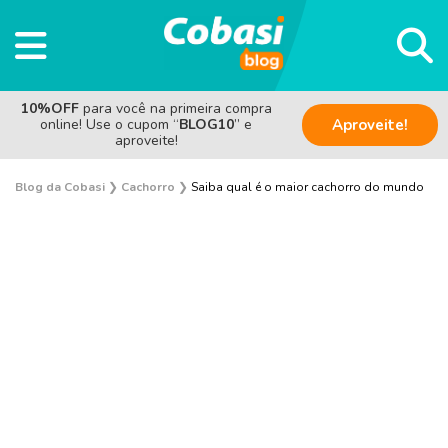
10%OFF
para você na primeira compra
online! Use o cupom “
BLOG10
” e
Aproveite!
aproveite!
Blog da Cobasi
❯
Cachorro
❯
Saiba qual é o maior cachorro do mundo
Adestramento e Bem-estar
Adoção