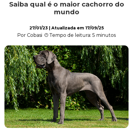
Saiba qual é o maior cachorro do
Alimentação
mundo
27/01/23
| Atualizada em
17/09/25
Curiosidades
Por Cobasi
Tempo de leitura: 5 minutos
Filhotes
Higiene
Saúde