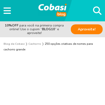
10%OFF
para você na primeira compra
online! Use o cupom “
BLOG10
” e
Aproveite!
aproveite!
Blog da Cobasi
❯
Cachorro
❯
250 opções criativas de nomes para
cachorro grande
Adestramento e Bem-estar
Adoção