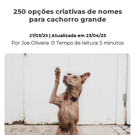
250 opções criativas de nomes
Alimentação
para cachorro grande
21/03/25
| Atualizada em
23/04/25
Curiosidades
Por Joe Oliveira
Tempo de leitura: 5 minutos
Filhotes
Higiene
Saúde