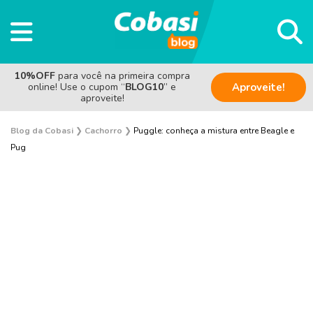
10%OFF
para você na primeira compra
online! Use o cupom “
BLOG10
” e
Aproveite!
aproveite!
Blog da Cobasi
❯
Cachorro
❯
Puggle: conheça a mistura entre Beagle e
Pug
Adestramento e Bem-estar
Adoção