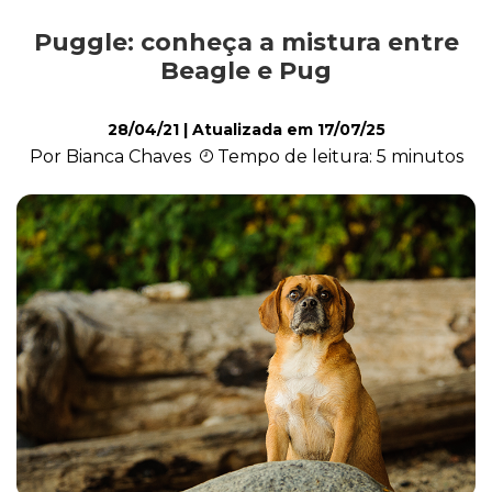
Puggle: conheça a mistura entre
Alimentação
Beagle e Pug
28/04/21
| Atualizada em
17/07/25
Curiosidades
Por Bianca Chaves
Tempo de leitura: 5 minutos
Filhotes
Higiene
Saúde