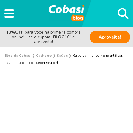
10%OFF
para você na primeira compra
online! Use o cupom “
BLOG10
” e
Aproveite!
aproveite!
Blog da Cobasi
❯
Cachorro
❯
Saúde
❯
Raiva canina: como identificar,
causas e como proteger seu pet
Adestramento e Bem-estar
Adoção