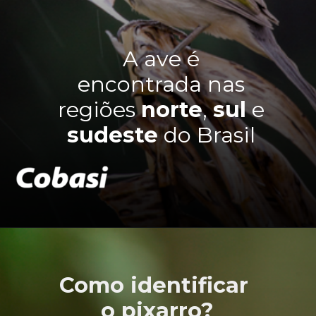
A ave é
encontrada nas
regiões
norte
,
sul
e
sudeste
do Brasil
Como identificar
o pixarro?