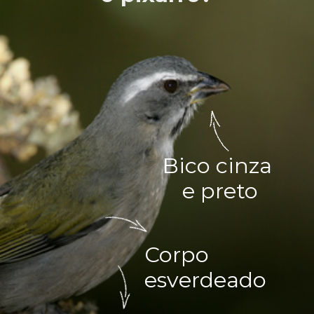
Bico
cinza
e
preto
Corpo
esverdeado