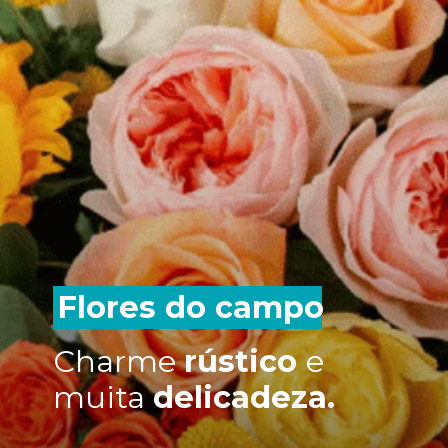
Flores do campo
Charme
rústico
e
muita
delicadeza.