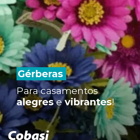
Gérberas
Para casamentos
alegres
e
vibrantes
!