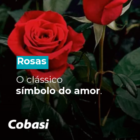
Rosas
O clássico
símbolo do amor
.