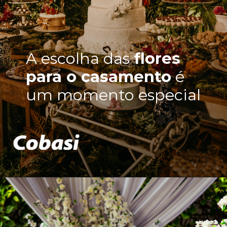
A
escolha das
flores
para o casamento
é
um momento especial