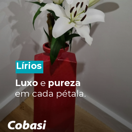
Lírios
Luxo
e
pureza
em cada pétala.