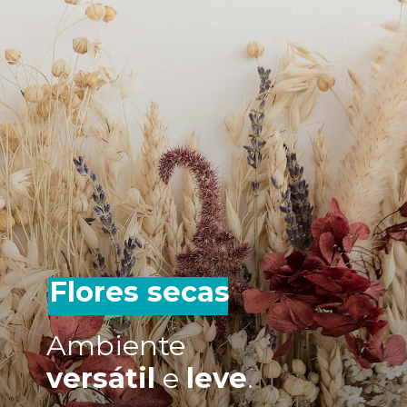
Flores secas
Ambiente
versátil
e
leve
.