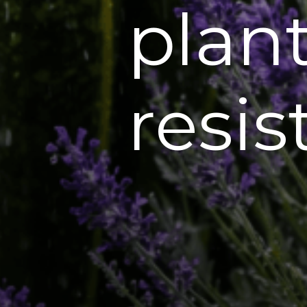
plan
resis