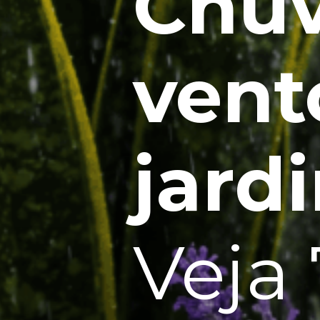
Chuv
vent
jard
Veja 