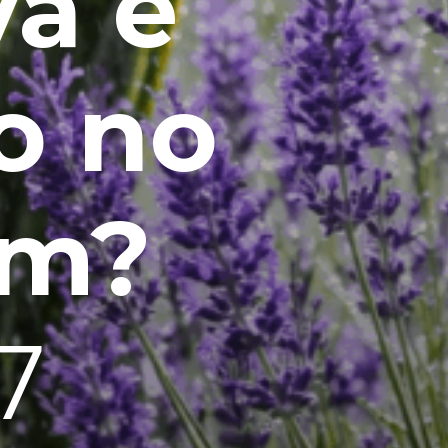
a e
o no
im?
7