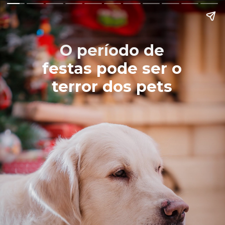
O período de
festas pode ser o
terror dos pets