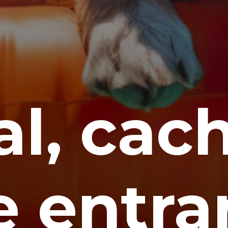
al, cac
 entra