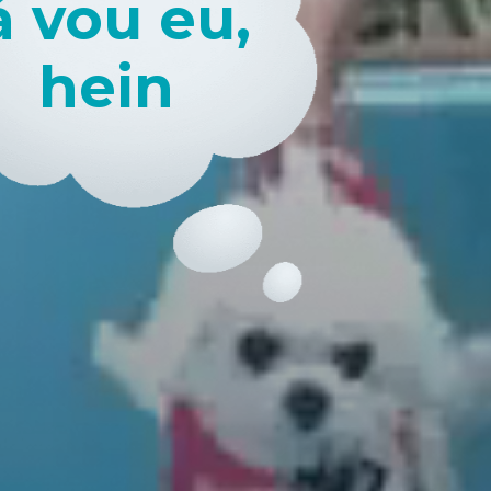
á vou eu,
hein