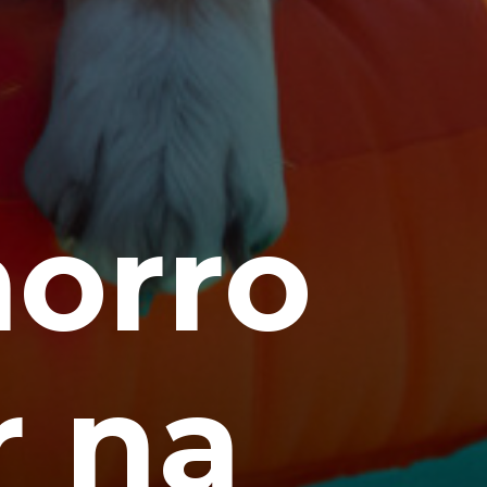
horro
r na