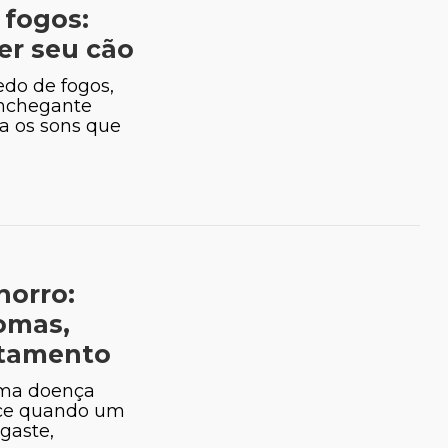
fogos:
er seu cão
do de fogos,
onchegante
a os sons que
horro:
tomas,
atamento
uma doença
ece quando um
sgaste,