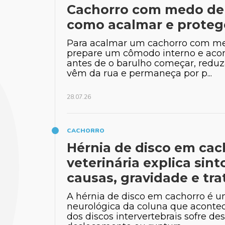
Cachorro com medo de 
como acalmar e proteg
Para acalmar um cachorro com me
prepare um cômodo interno e ac
antes de o barulho começar, reduz
vêm da rua e permaneça por p...
28.07.26
CACHORRO
Hérnia de disco em cac
veterinária explica sin
causas, gravidade e tr
A hérnia de disco em cachorro é 
neurológica da coluna que acont
dos discos intervertebrais sofre de