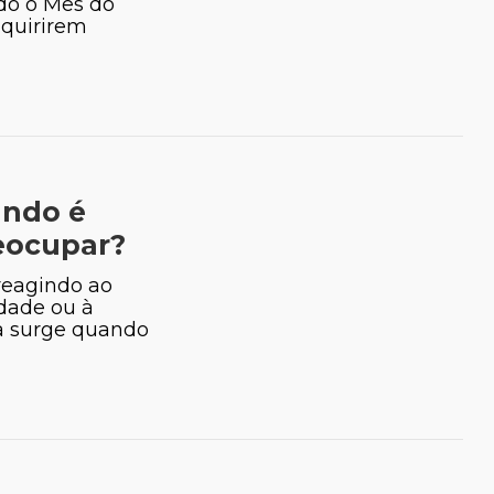
odo o Mês do
dquirirem
ando é
eocupar?
reagindo ao
edade ou à
ta surge quando