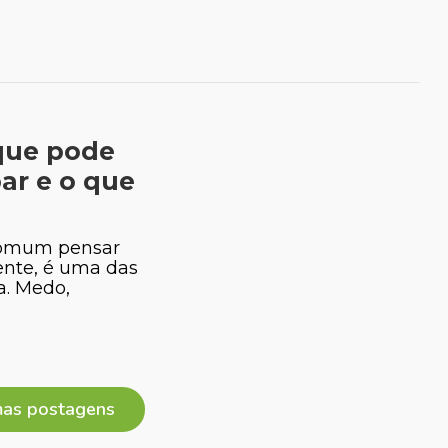
que pode
ar e o que
comum pensar
ente, é uma das
e Cozzolino
Dr. David Dalamura
a. Medo,
-veterinária
Ortopedia de Pequenos Animais
mas postagens