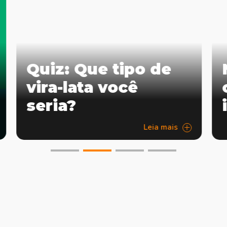
Quiz: Que tipo de
vira-lata você
seria?
Leia mais