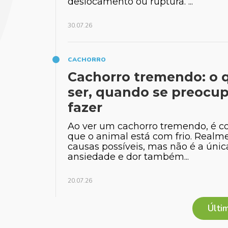
deslocamento ou ruptura. ...
30.07.26
CACHORRO
Cachorro tremendo: o 
ser, quando se preocup
fazer
Ao ver um cachorro tremendo, é 
que o animal está com frio. Realm
Vivian
causas possíveis, mas não é a únic
Médica
ansiedade e dor também...
20.07.26
Últi