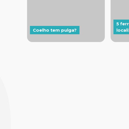
5 fe
Coelho tem pulga?
local