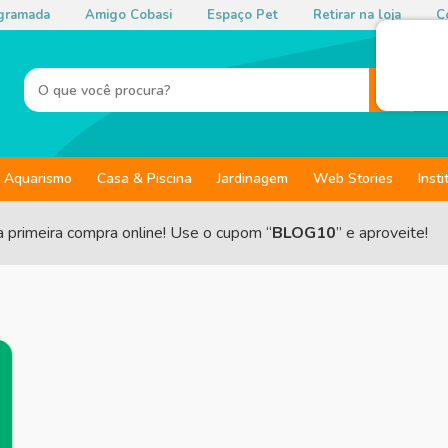
gramada
Amigo Cobasi
Espaço Pet
Retirar na loja
Co
Aquarismo
Casa & Piscina
Jardinagem
Web Stories
Insti
a primeira compra online! Use o cupom “
BLOG10
” e aproveite!