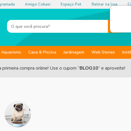
gramada
Amigo Cobasi
Espaço Pet
Retirar na loja
Co
Aquarismo
Casa & Piscina
Jardinagem
Web Stories
Insti
a primeira compra online! Use o cupom “
BLOG10
” e aproveite!