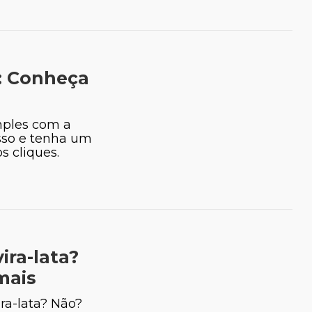
id Dalamura
Rayane Henriques
: Conheça
 Pequenos Animais
Bióloga e Especialista em Aves e
Mamíferos
mples com a
asso e tenha um
 cliques.
ira-lata?
mais
ra-lata? Não?