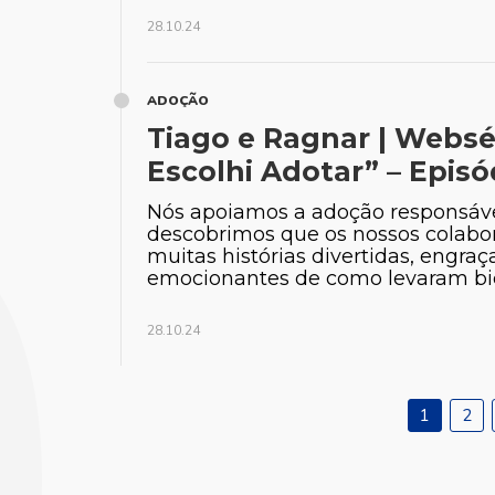
28.10.24
ADOÇÃO
Tiago e Ragnar | Websé
Escolhi Adotar” – Episó
Nós apoiamos a adoção responsáve
descobrimos que os nossos colabo
muitas histórias divertidas, engraç
emocionantes de como levaram bic
28.10.24
1
2