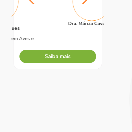
Dra. Márcia Cavaleiro
Dr
Saiba mais