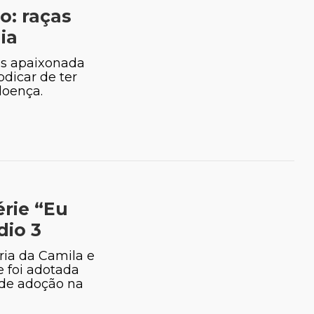
o: raças
ia
as apaixonada
bdicar de ter
doença.
rie “Eu
dio 3
ria da Camila e
 foi adotada
 de adoção na