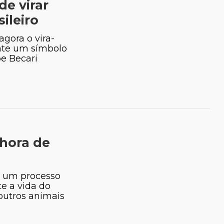
de virar
ileiro
gora o vira-
ente um símbolo
pe Becari
 hora de
é um processo
e a vida do
outros animais