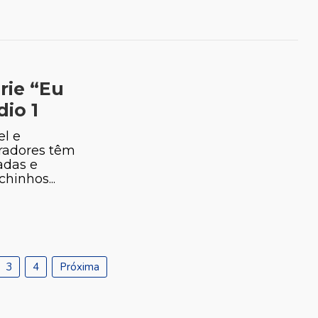
rie “Eu
dio 1
l e
radores têm
adas e
hinhos...
3
4
Próxima