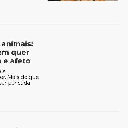
 animais:
em quer
 e afeto
is
er. Mais do que
 ser pensada