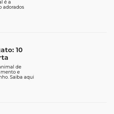
l é a
ão adorados
ato: 10
rta
animal de
jamento e
nho. Saiba aqui