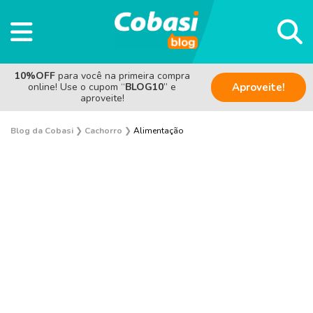
10%OFF
para você na primeira compra
online! Use o cupom “
BLOG10
” e
Aproveite!
aproveite!
Blog da Cobasi
❯
Cachorro
❯
Alimentação
Adestramento e Bem-estar
Adoção