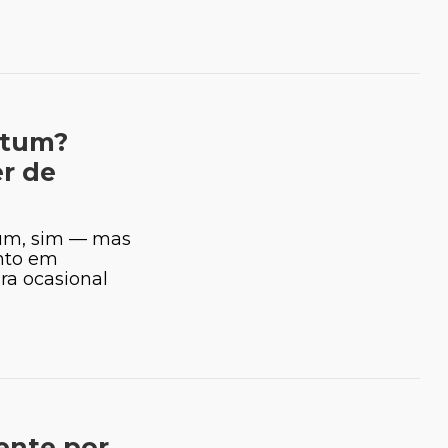
cia Cavaleiro
Luiz Lisboa
Biólogo
atum?
r de
tum, sim — mas
ento em
a ocasional
rente por