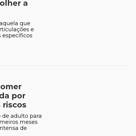
olher a
 aquela que
rticulações e
 específicos
comer
da por
 riscos
 de adulto para
rimeiros meses
intensa de