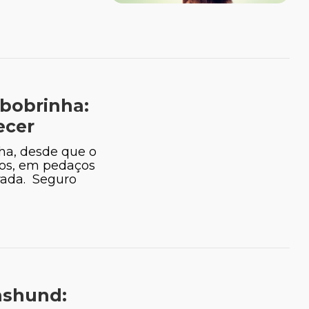
bobrinha:
ecer
ha, desde que o
ros, em pedaços
ada. Seguro
hshund: