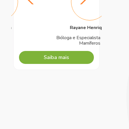
Rayane Henriques
Bióloga e Especialista em Aves e
Biólog
Mamíferos
si
Saiba mais