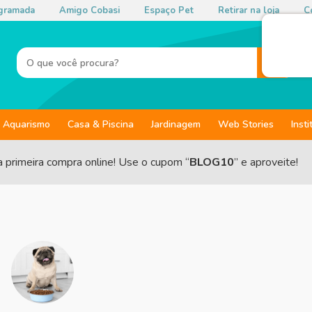
gramada
Amigo Cobasi
Espaço Pet
Retirar na loja
Co
Aquarismo
Casa & Piscina
Jardinagem
Web Stories
Insti
a primeira compra online! Use o cupom “
BLOG10
” e aproveite!