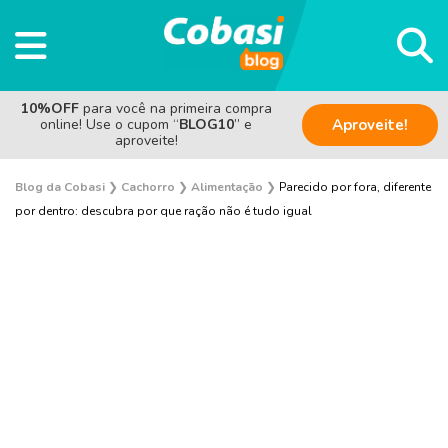
10%OFF
para você na primeira compra
online! Use o cupom “
BLOG10
” e
Aproveite!
aproveite!
Blog da Cobasi
❯
Cachorro
❯
Alimentação
❯
Parecido por fora, diferente
por dentro: descubra por que ração não é tudo igual
Adoção
Alimentação