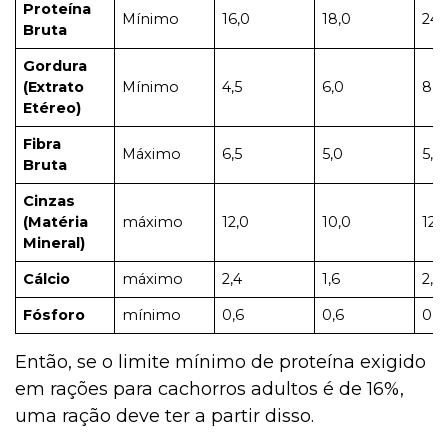
Proteína
Mínimo
16,0
18,0
24,
Bruta
Gordura
(Extrato
Mínimo
4,5
6,0
8,0
Etéreo)
Fibra
Máximo
6,5
5,0
5,0
Bruta
Cinzas
(Matéria
máximo
12,0
10,0
12,
Mineral)
Cálcio
máximo
2,4
1,6
2,4
Fósforo
mínimo
0,6
0,6
0,6
Então, se o limite mínimo de proteína exigido
em rações para cachorros adultos é de 16%,
uma ração deve ter a partir disso.