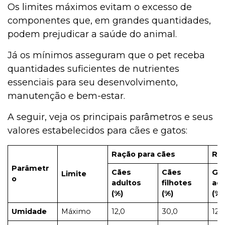
Os limites máximos evitam o excesso de
componentes que, em grandes quantidades,
podem prejudicar a saúde do animal.
Já os mínimos asseguram que o pet receba
quantidades suficientes de nutrientes
essenciais para seu desenvolvimento,
manutenção e bem-estar.
A seguir, veja os principais parâmetros e seus
valores estabelecidos para cães e gatos:
Ração para cães
Raç
Parâmetr
Cães
Cães
Ga
Limite
o
adultos
filhotes
adu
(%)
(%)
(%)
Umidade
Máximo
12,0
30,0
12,