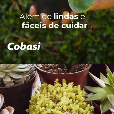
Além de
lindas
e
fáceis de cuidar
…