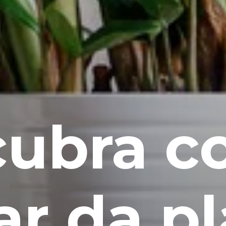
cubra 
ar da p