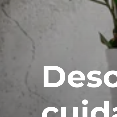
Des
cuid