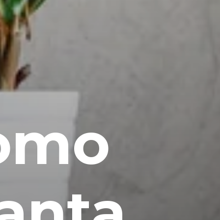
como
lanta