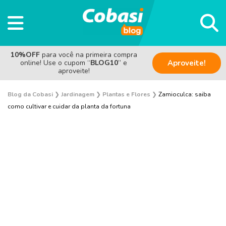
10%OFF
para você na primeira compra
online! Use o cupom “
BLOG10
” e
Aproveite!
aproveite!
Blog da Cobasi
❯
Jardinagem
❯
Plantas e Flores
❯
Zamioculca: saiba
como cultivar e cuidar da planta da fortuna
Plantas e Flores
Curiosidades