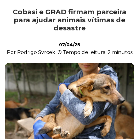
Cobasi e GRAD firmam parceira
Ações Sociais
para ajudar animais vítimas de
desastre
Cachorro
07/04/25
Por Rodrigo Svrcek
Tempo de leitura: 2 minutos
Gato
Outros Pets
Casa & Piscina
Jardinagem