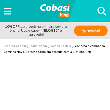
10%OFF
para você na primeira compra
online! Use o cupom “
BLOG10
” e
Aproveite!
aproveite!
Blog da Cobasi
❯
Institucional
❯
Ações Sociais
❯
Conheça a campanha
Caminha Nova, Coração Cheio em parceria com a Bichinho Chic
Pesquisas e Curiosidades Cobasi
Notícias