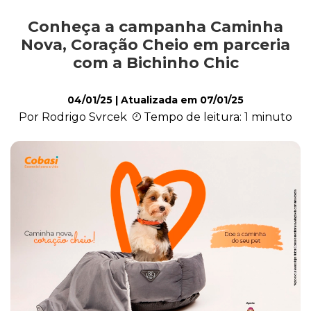
Conheça a campanha Caminha
Ações Sociais
Nova, Coração Cheio em parceria
com a Bichinho Chic
Cachorro
04/01/25
| Atualizada em
07/01/25
Por Rodrigo Svrcek
Tempo de leitura: 1 minuto
Gato
Outros Pets
Casa & Piscina
Jardinagem