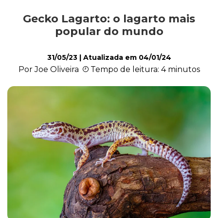
Gecko Lagarto: o lagarto mais
Exóticos e Silvestres
popular do mundo
31/05/23
| Atualizada em
04/01/24
Mamíferos
Por Joe Oliveira
Tempo de leitura: 4 minutos
Répteis
Roedores