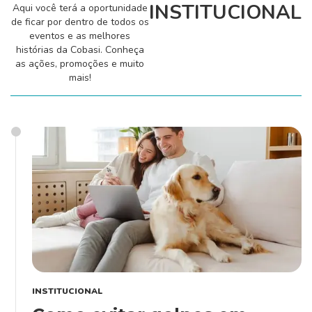
INSTITUCIONAL
Aqui você terá a oportunidade
Ações Sociais
de ficar por dentro de todos os
eventos e as melhores
histórias da Cobasi. Conheça
as ações, promoções e muito
Cachorro
mais!
Gato
Outros Pets
Casa & Piscina
INSTITUCIONAL
Jardinagem