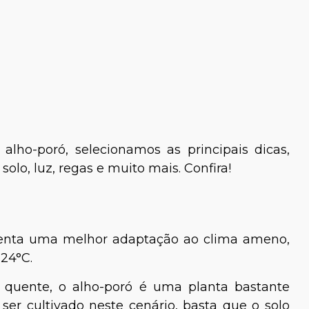
lho-poró, selecionamos as principais dicas,
solo, luz, regas e muito mais. Confira!
senta uma melhor adaptação ao clima ameno,
24°C.
s quente, o alho-poró é uma planta bastante
e ser cultivado neste cenário, basta que o solo