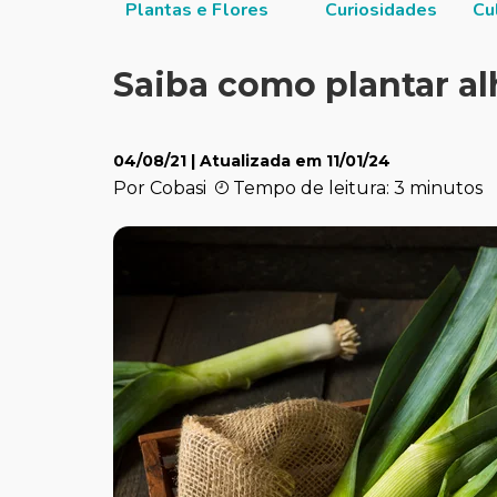
itucional
Plantas e Flores
Curiosidades
Cu
Saiba como plantar al
04/08/21
| Atualizada em
11/01/24
Por Cobasi
Tempo de leitura: 3 minutos