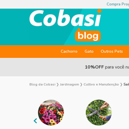
Compra Pro
Cachorro
Gato
Outros Pets
10%OFF
para você n
Blog da Cobasi
❯
Jardinagem
❯
Cultivo e Manutenção
❯
Sai