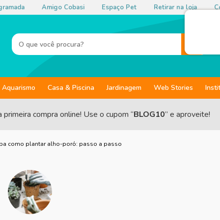
gramada
Amigo Cobasi
Espaço Pet
Retirar na loja
Co
Aquarismo
Casa & Piscina
Jardinagem
Web Stories
Insti
a primeira compra online! Use o cupom “
BLOG10
” e aproveite!
ba como plantar alho-poró: passo a passo