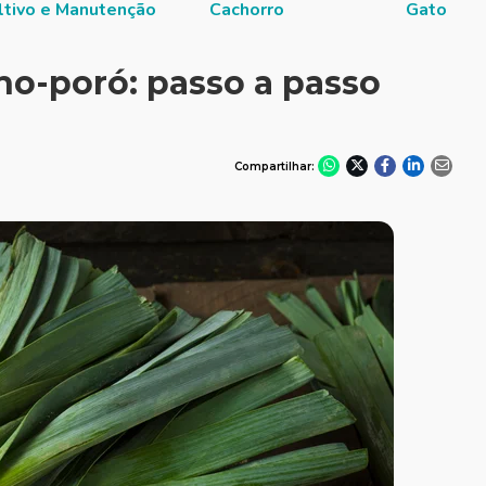
ltivo e Manutenção
Cachorro
Gato
ho-poró: passo a passo
Compartilhar: