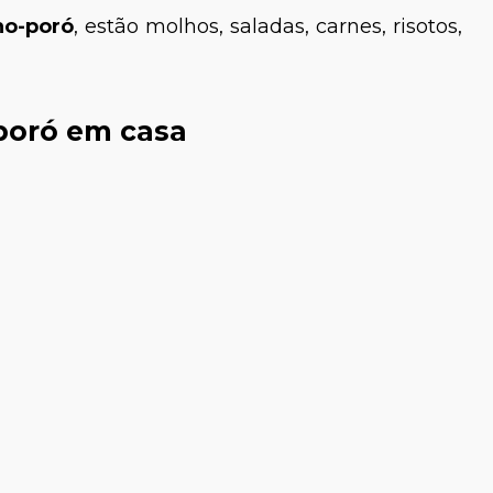
ho-poró
, estão molhos, saladas, carnes, risotos,
poró em casa
Giovannetti
Paula Fernandes
veterinário
Médica-veterinária