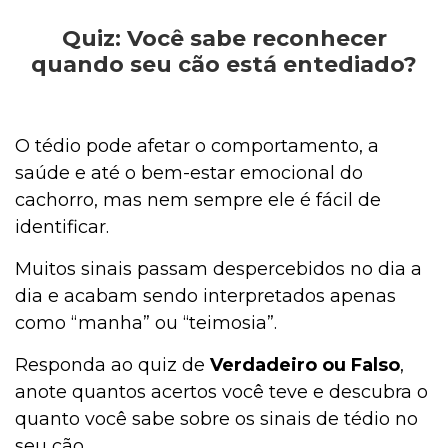
Quiz: Você sabe reconhecer
Outros Pets
quando seu cão está entediado?
Casa & Piscina
O tédio pode afetar o comportamento, a
saúde e até o bem-estar emocional do
cachorro, mas nem sempre ele é fácil de
Jardinagem
identificar.
Muitos sinais passam despercebidos no dia a
Institucional
dia e acabam sendo interpretados apenas
como “manha” ou “teimosia”.
Responda ao quiz de
Verdadeiro ou Falso
,
anote quantos acertos você teve e descubra o
quanto você sabe sobre os sinais de tédio no
seu cão.