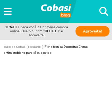
10%OFF
para você na primeira compra
online! Use o cupom “
BLOG10
” e
Aproveite!
aproveite!
Blog da Cobasi
❯
Bulário
❯
Ficha técnica Dermotrat Creme:
antimicrobiano para cães e gatos
Cachorro
Gato