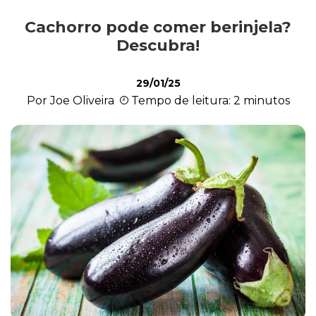
Cachorro pode comer berinjela?
Alimentação
Descubra!
29/01/25
Curiosidades
Por Joe Oliveira
Tempo de leitura: 2 minutos
Filhotes
Higiene
Saúde