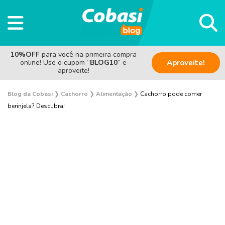
10%OFF
para você na primeira compra
online! Use o cupom “
BLOG10
” e
Aproveite!
aproveite!
Blog da Cobasi
❯
Cachorro
❯
Alimentação
❯
Cachorro pode comer
berinjela? Descubra!
Adestramento e Bem-estar
Adoção