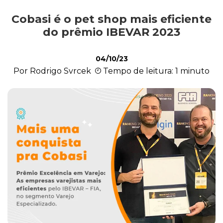
Cobasi é o pet shop mais eficiente
Ações Sociais
do prêmio IBEVAR 2023
04/10/23
Cachorro
Por Rodrigo Svrcek
Tempo de leitura: 1 minuto
Gato
Outros Pets
Casa & Piscina
Jardinagem