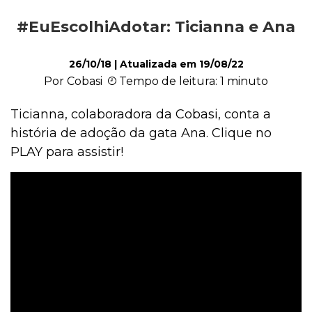
#EuEscolhiAdotar: Ticianna e Ana
Ações Sociais
26/10/18
| Atualizada em
19/08/22
Por Cobasi
Tempo de leitura: 1 minuto
Cachorro
Ticianna, colaboradora da Cobasi, conta a
história de adoção da gata Ana. Clique no
Gato
PLAY para assistir!
Outros Pets
Casa & Piscina
Jardinagem