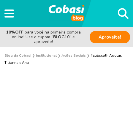
10%OFF
para você na primeira compra
online! Use o cupom “
BLOG10
” e
Aproveite!
aproveite!
Blog da Cobasi
❯
Institucional
❯
Ações Sociais
❯
#EuEscolhiAdotar:
Ticianna e Ana
Pesquisas e Curiosidades Cobasi
Notícias