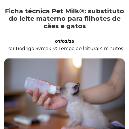
Ficha técnica Pet Milk®: substituto
Outros Pets
do leite materno para filhotes de
cães e gatos
Casa & Piscina
07/02/25
Por Rodrigo Svrcek
Tempo de leitura: 4 minutos
Jardinagem
Institucional