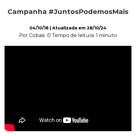
Campanha #JuntosPodemosMais
Ações Sociais
04/10/18
| Atualizada em
28/10/24
Por Cobasi
Tempo de leitura: 1 minuto
Cachorro
Gato
Outros Pets
Casa & Piscina
Jardinagem