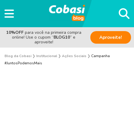
10%OFF
para você na primeira compra
online! Use o cupom “
BLOG10
” e
Aproveite!
aproveite!
Blog da Cobasi
❯
Institucional
❯
Ações Sociais
❯
Campanha
#JuntosPodemosMais
Pesquisas e Curiosidades Cobasi
Notícias