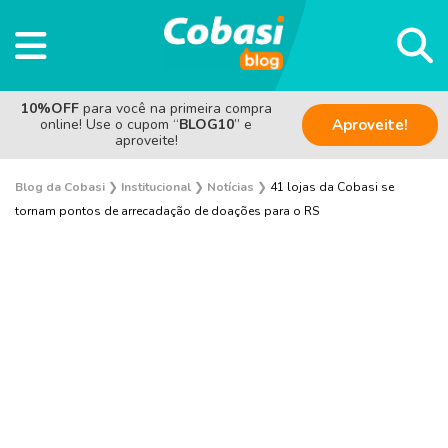
10%OFF
para você na primeira compra
online! Use o cupom “
BLOG10
” e
Aproveite!
aproveite!
Blog da Cobasi
❯
Institucional
❯
Notícias
❯
41 lojas da Cobasi se
tornam pontos de arrecadação de doações para o RS
Pesquisas e Curiosidades Cobasi
Notícias