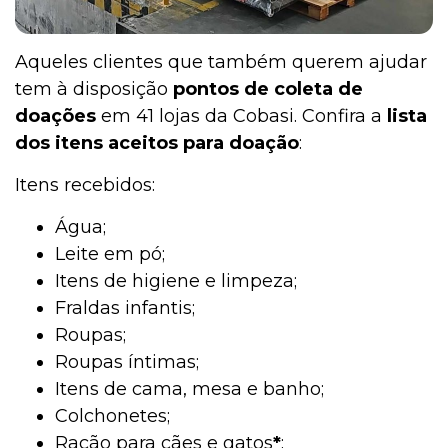
A
queles clientes que também querem ajudar
Institucional
tem à disposição
pontos de coleta de
doações
em 41 lojas da Cobasi. Confira a
lista
dos itens aceitos para doação
:
Itens recebidos:
Água;
Leite em pó;
Itens de higiene e limpeza;
Fraldas infantis;
Roupas;
Roupas íntimas;
Itens de cama, mesa e banho;
Colchonetes;
Ração para cães e gatos
*
;