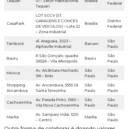
Taquari
01 – Setor Habitacional
Brasília
Federal
Taquari
LOT SGCV (ST
GARAGENS E CONCES
Distrito
CasaPark
Brasília
DE VEICULOS) – Lote 22
Federal
– Zona Industrial
Al. Araguaia, 3023 –
São
Tamboré
Barueri
Alphaville Industrial
Paulo
R São Gonçalo, quadra
São
Bauru
Bauru
36526 – Vila Altinópolis
Paulo
Av. Alcântara Machado,
São
São
Mooca
516 – Brás
Paulo
Paulo
Shopping
Av. Aricanduva, 5555 Jd.
São
São
Aricanduva
Santa Terezinha
Paulo
Paulo
Av. Parada Pinto, 1380 –
São
São
Cachoeirinha
Vila Nova Cachoeirinha
Paulo
Paulo
Av. Sampaio Vidal, 1225
São
Marília
Marília
– Centro
Paulo
Outra forma de colaborar é doando valores