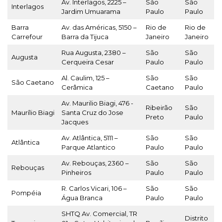
Av. Interlagos, 2225 –
São
São
Interlagos
Jardim Umuarama
Paulo
Paulo
Barra
Av. das Américas, 5150 –
Rio de
Rio de
Carrefour
Barra da Tijuca
Janeiro
Janeiro
Rua Augusta, 2380 –
São
São
Augusta
Cerqueira Cesar
Paulo
Paulo
Al. Caulim, 125 –
São
São
São Caetano
Cerâmica
Caetano
Paulo
Av. Maurilio Biagi, 476 -
Ribeirão
São
Maurílio Biagi
Santa Cruz do Jose
Preto
Paulo
Jacques
Av. Atlântica, 5111 –
São
São
Atlântica
Parque Atlantico
Paulo
Paulo
Av. Rebouças, 2360 –
São
São
Rebouças
Pinheiros
Paulo
Paulo
R. Carlos Vicari, 106 –
São
São
Pompéia
Água Branca
Paulo
Paulo
SHTQ Av. Comercial, TR
Distrito