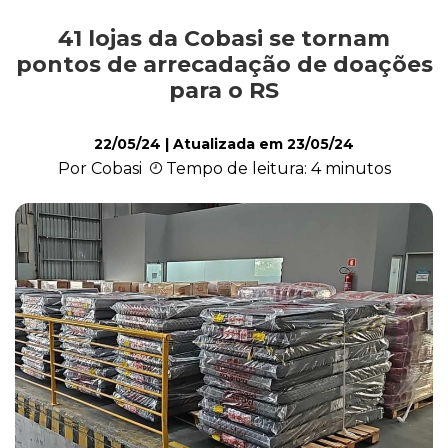
41 lojas da Cobasi se tornam
Ações Sociais
pontos de arrecadação de doações
para o RS
Cachorro
22/05/24
| Atualizada em
23/05/24
Por Cobasi
Tempo de leitura: 4 minutos
Gato
Outros Pets
Casa & Piscina
Jardinagem