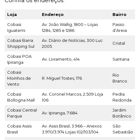
Confira os endereços
:
Loja
Endereço
Bairro
Cobasi
Av. João Wallig, 1800 – Lojas
Passo
Iguatemi
1284, 1285 e 1286
d’Areia
Cobasi Barra
Av. Diário de Notícias, 300 Luc
Cristal
Shopping Sul
2005
Cobasi POA
Av. Livramento, 414
Santana
Ipiranga
Cobasi
Rio
Moinhos de
R. Miguel Tostes, 176
Branco
Vento
Cobasi
Av. Coronel Marcos, 2.509 Loja
Pedra
Bollogna Mall
106
Redonda
Cobasi Central
Jardim
Av. Ipiranga, 7.684
Parque
Botânico
Cobasi Assis
Av. Assis Brasil, 3.966 – Anexos
São
Brasil
3.970/3.974 Lojas 102/103/104
Sebastião