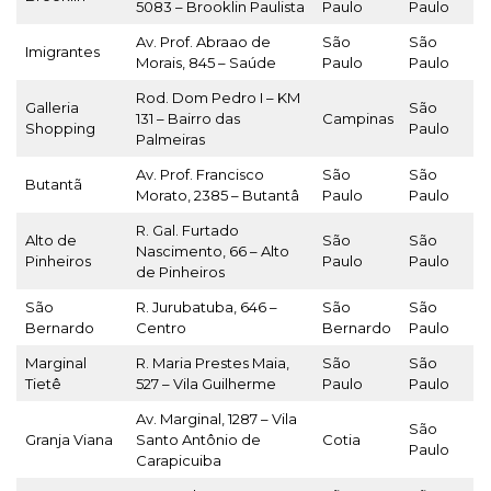
5083 – Brooklin Paulista
Paulo
Paulo
Av. Prof. Abraao de
São
São
Imigrantes
Morais, 845 – Saúde
Paulo
Paulo
Rod. Dom Pedro I – KM
Galleria
São
131 – Bairro das
Campinas
Shopping
Paulo
Palmeiras
Av. Prof. Francisco
São
São
Butantã
Morato, 2385 – Butantâ
Paulo
Paulo
R. Gal. Furtado
Alto de
São
São
Nascimento, 66 – Alto
Pinheiros
Paulo
Paulo
de Pinheiros
São
R. Jurubatuba, 646 –
São
São
Bernardo
Centro
Bernardo
Paulo
Marginal
R. Maria Prestes Maia,
São
São
Tietê
527 – Vila Guilherme
Paulo
Paulo
Av. Marginal, 1287 – Vila
São
Granja Viana
Santo Antônio de
Cotia
Paulo
Carapicuiba