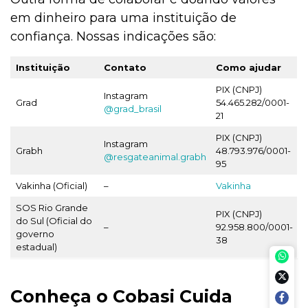
em dinheiro para uma instituição de
confiança. Nossas indicações são:
Instituição
Contato
Como ajudar
PIX (CNPJ)
Instagram
Grad
54.465.282/0001-
@grad_brasil
21
PIX (CNPJ)
Instagram
Grabh
48.793.976/0001-
@resgateanimal.grabh
95
Vakinha (Oficial)
–
Vakinha
SOS Rio Grande
PIX (CNPJ)
do Sul (Oficial do
–
92.958.800/0001-
governo
38
estadual)
Conheça o Cobasi Cuida