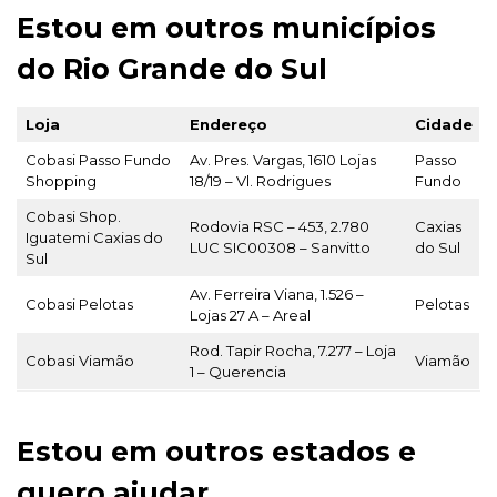
Estou em outros municípios
do Rio Grande do Sul
Loja
Endereço
Cidade
Cobasi Passo Fundo
Av. Pres. Vargas, 1610 Lojas
Passo
Shopping
18/19 – Vl. Rodrigues
Fundo
Cobasi Shop.
Rodovia RSC – 453, 2.780
Caxias
Iguatemi Caxias do
LUC SIC00308 – Sanvitto
do Sul
Sul
Av. Ferreira Viana, 1.526 –
Cobasi Pelotas
Pelotas
Lojas 27 A – Areal
Rod. Tapir Rocha, 7.277 – Loja
Cobasi Viamão
Viamão
1 – Querencia
Estou em outros estados e
quero ajudar