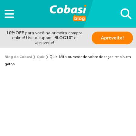
10%OFF
para você na primeira compra
online! Use o cupom “
BLOG10
” e
Aproveite!
aproveite!
Blog da Cobasi
❯
Quiz
❯
Quiz: Mito ou verdade sobre doenças renais em
gatos
Cachorro
Gato