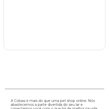
A Cobasi é mais do que uma pet shop online. Nós
abastecemos a parte divertida do seu lar e
conectamos você com o que há de melhor na vida.