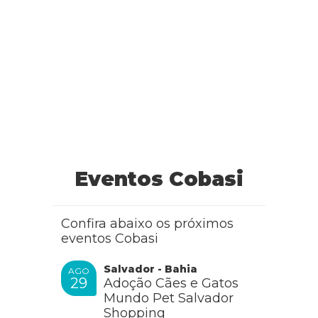
Jorge
Doa-se duas cachorrinhas gemeas, castradas, vacinadas
com V-10 e raiva, 6 meses, bem cuidadas, para pessoas que
realmente gosta de animais.
Fone, whatsapp 946313605
RESPONDER
Eventos Cobasi
Confira abaixo os próximos
eventos Cobasi
Salvador - Bahia
AGO
29
Adoção Cães e Gatos
Mundo Pet Salvador
Shopping