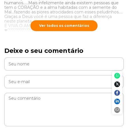
humanos……Mais infelizmente ainda existem pessoas que
tem o CORAÇÃO e a alma habitadas com a semente do
Mal…fazendo as piores atrocidades com esses peludinhos…..
Graças a Deus você é uma pessoa que faz a diferença
neste planeta …..
E VIVA O AMOR !!!!❤????❤????❤????❤????
Ver todos os comentários
❤????????????????????????
RESPONDER
Deixe o seu comentário
Cobasi
Adotar é maravilhoso, não é? ❤
RESPONDER