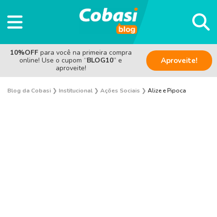
10%OFF
para você na primeira compra
online! Use o cupom “
BLOG10
” e
Aproveite!
aproveite!
Blog da Cobasi
❯
Institucional
❯
Ações Sociais
❯
Alize e Pipoca
Pesquisas e Curiosidades Cobasi
Notícias