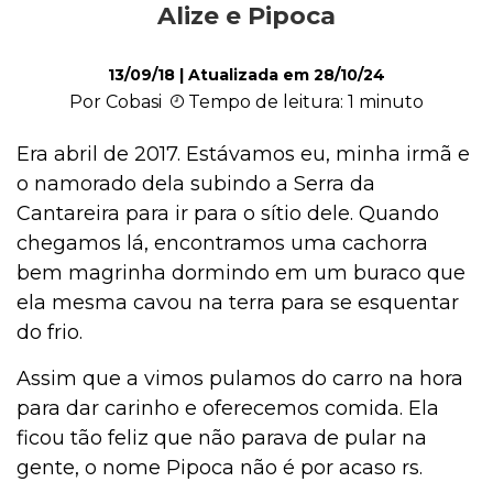
Alize e Pipoca
Ações Sociais
13/09/18
| Atualizada em
28/10/24
Por Cobasi
Tempo de leitura: 1 minuto
Cachorro
Era abril de 2017. Estávamos eu, minha irmã e
o namorado dela subindo a Serra da
Gato
Cantareira para ir para o sítio dele. Quando
chegamos lá, encontramos uma cachorra
bem magrinha dormindo em um buraco que
Outros Pets
ela mesma cavou na terra para se esquentar
do frio.
Assim que a vimos pulamos do carro na hora
Casa & Piscina
para dar carinho e oferecemos comida. Ela
ficou tão feliz que não parava de pular na
gente, o nome Pipoca não é por acaso rs.
Jardinagem