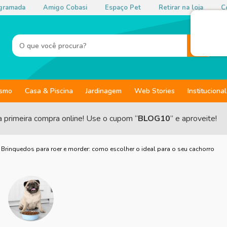
gramada
Amigo Cobasi
Espaço Pet
Retirar na loja
Co
ismo
Casa & Piscina
Jardinagem
Web Stories
Institucional
a primeira compra online! Use o cupom “
BLOG10
” e aproveite!
❯
Brinquedos para roer e morder: como escolher o ideal para o seu cachorro