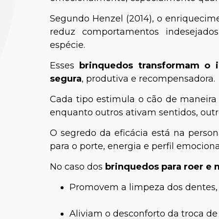
Segundo Henzel (2014), o enriquecim
reduz comportamentos indesejados
espécie.
Esses
brinquedos transformam o 
segura
, produtiva e recompensadora.
Cada tipo estimula o cão de maneira d
enquanto outros ativam sentidos, out
Rayane
O segredo da eficácia está na persona
Bióloga e 
para o porte, energia e perfil emociona
Aves e
No caso dos
brinquedos para roer e
Promovem a limpeza dos dentes, 
Aliviam o desconforto da troca de