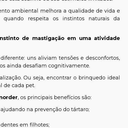
ento ambiental melhora a qualidade de vida e
 quando respeita os instintos naturais da
instinto de mastigação em uma atividade
iferente: uns aliviam tensões e desconfortos,
Thauana Silva
ros ainda desafiam cognitivamente.
 Henriques
lização. Ou seja, encontrar o brinquedo ideal
Especialista em
l de cada pet.
 Mamíferos
 morder
, os principais benefícios são:
ajudando na prevenção do tártaro;
 dentes em filhotes;