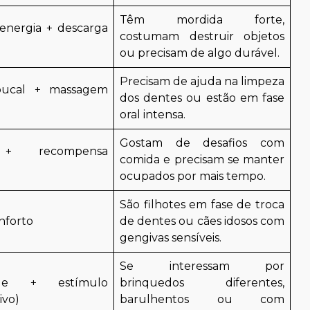
Têm mordida forte,
energia + descarga
costumam destruir objetos
ou precisam de algo durável.
Precisam de ajuda na limpeza
bucal + massagem
dos dentes ou estão em fase
oral intensa.
Gostam de desafios com
 + recompensa
comida e precisam se manter
ocupados por mais tempo.
São filhotes em fase de troca
onforto
de dentes ou cães idosos com
gengivas sensíveis.
Se interessam por
dade + estímulo
brinquedos diferentes,
tivo)
barulhentos ou com