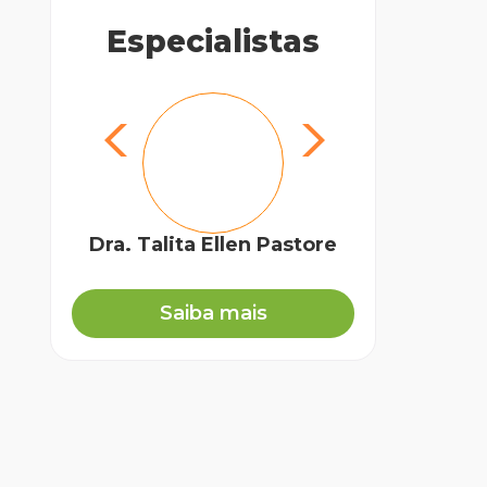
Especialistas
Dra. Talita Ellen Pastore
Biól
Saiba mais