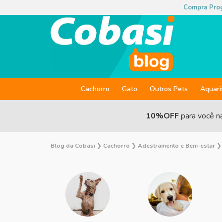
Compra Pro
Cachorro
Gato
Outros Pets
Aquar
10%OFF
para você n
Blog da Cobasi
❯
Cachorro
❯
Adestramento e Bem-estar