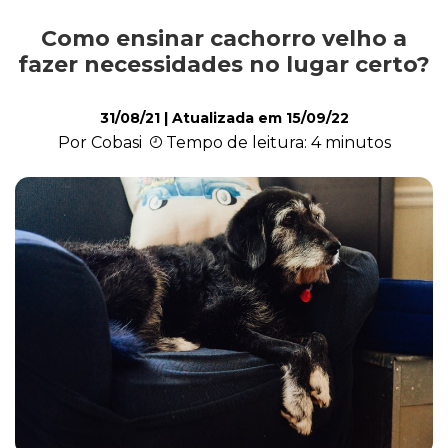
Como ensinar cachorro velho a
Alimentação
fazer necessidades no lugar certo?
31/08/21
| Atualizada em
15/09/22
Curiosidades
Por Cobasi
Tempo de leitura: 4 minutos
Filhotes
Higiene
Saúde