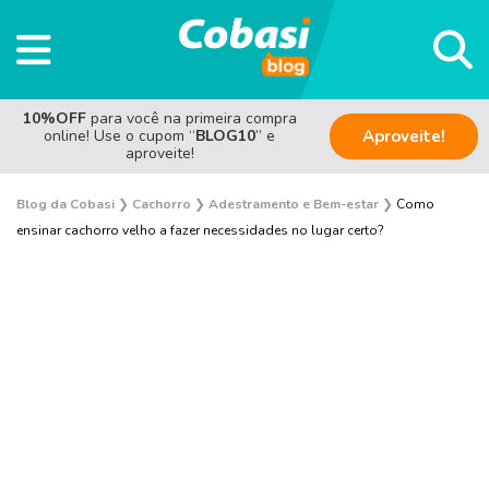
10%OFF
para você na primeira compra
online! Use o cupom “
BLOG10
” e
Aproveite!
aproveite!
Blog da Cobasi
❯
Cachorro
❯
Adestramento e Bem-estar
❯
Como
ensinar cachorro velho a fazer necessidades no lugar certo?
Adestramento e Bem-estar
Adoção