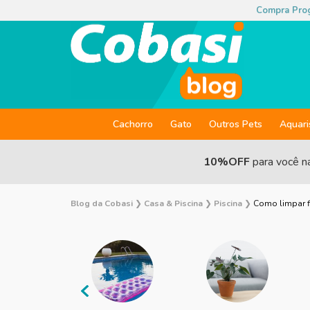
Compra Pro
Cachorro
Gato
Outros Pets
Aquar
10%OFF
para você n
Blog da Cobasi
❯
Casa & Piscina
❯
Piscina
❯
Como limpar fi