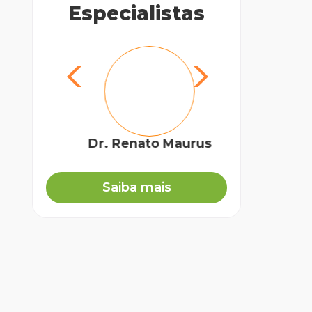
Especialistas
Dr. Renato Maurus
Ra
Biólo
Saiba mais
A