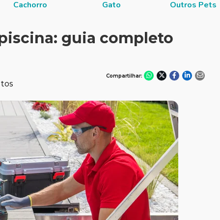
Cachorro
Gato
Outros Pets
 piscina: guia completo
Compartilhar:
utos