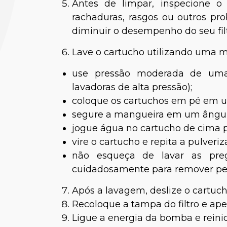
Antes de limpar, inspecione o
rachaduras, rasgos ou outros p
diminuir o desempenho do seu filtr
Lave o cartucho utilizando uma m
use pressão moderada de um
lavadoras de alta pressão);
coloque os cartuchos em pé em u
Lui
segure a mangueira em um ângulo d
jogue água no cartucho de cima p
B
vire o cartucho e repita a pulveri
não esqueça de lavar as pre
cuidadosamente para remover peq
Após a lavagem, deslize o cartucho
Recoloque a tampa do filtro e aper
Ligue a energia da bomba e reinic