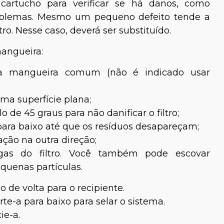
 cartucho para verificar se há danos, como
roblemas. Mesmo um pequeno defeito tende a
o. Nesse caso, deverá ser substituído.
angueira:
a mangueira comum (não é indicado usar
ma superfície plana;
Dra. Nathalia Martins
z Lisboa
e 45 graus para não danificar o filtro;
ara baixo até que os resíduos desapareçam;
iólogo
zação na outra direção;
gas do filtro. Você também pode escovar
uenas partículas.
 de volta para o recipiente.
te-a para baixo para selar o sistema.
ie-a.