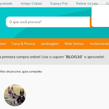
gramada
Amigo Cobasi
Espaço Pet
Retirar na loja
Co
ismo
Casa & Piscina
Jardinagem
Web Stories
Institucional
a primeira compra online! Use o cupom “
BLOG10
” e aproveite!
ltro de piscina: guia completo