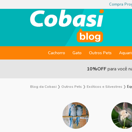
Compra Pro
Cachorro
Gato
Outros Pets
Aquar
10%OFF
para você n
Blog da Cobasi
❯
Outros Pets
❯
Exóticos e Silvestres
❯
Eq