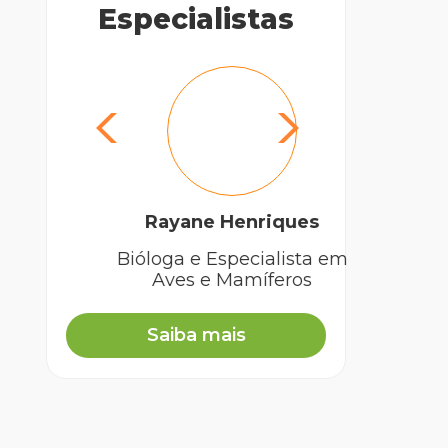
Especialistas
Rayane Henriques
Pe
Bióloga e Especialista em
Mé
Aves e Mamíferos
Saiba mais