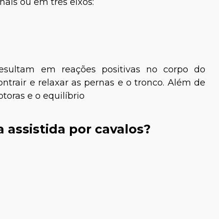
ais ou em três eixos:
resultam em reações positivas no corpo do
ntrair e relaxar as pernas e o tronco. Além de
toras e o equilíbrio
a Ellen Pastore
Luiz Lisboa
Biólogo
a assistida por cavalos?