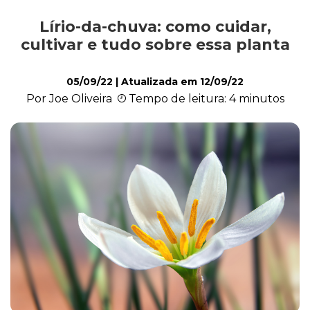
Lírio-da-chuva: como cuidar,
Cultivo e Manutenção
cultivar e tudo sobre essa planta
05/09/22
| Atualizada em
12/09/22
Cachorro
Por Joe Oliveira
Tempo de leitura: 4 minutos
Gato
Outros Pets
Casa & Piscina
Jardinagem