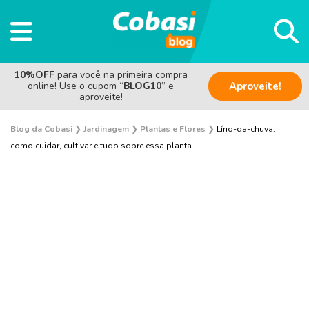
10%OFF
para você na primeira compra
online! Use o cupom “
BLOG10
” e
Aproveite!
aproveite!
Blog da Cobasi
❯
Jardinagem
❯
Plantas e Flores
❯
Lírio-da-chuva:
como cuidar, cultivar e tudo sobre essa planta
Plantas e Flores
Curiosidades