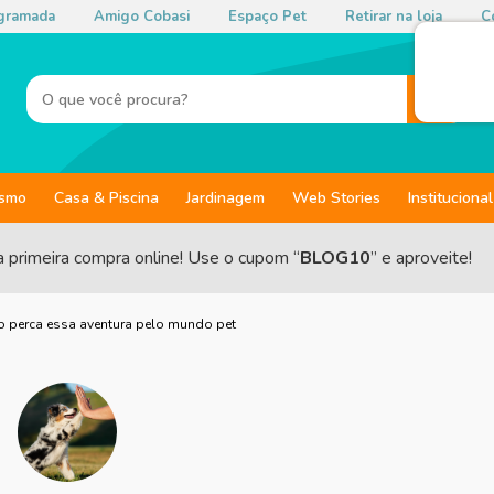
gramada
Amigo Cobasi
Espaço Pet
Retirar na loja
Co
ismo
Casa & Piscina
Jardinagem
Web Stories
Institucional
a primeira compra online! Use o cupom “
BLOG10
” e aproveite!
 perca essa aventura pelo mundo pet