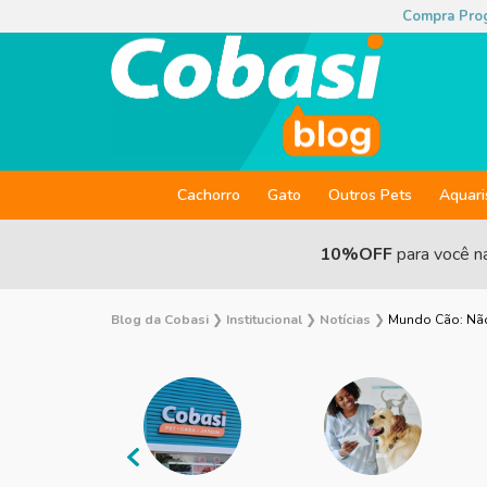
Compra Pro
Cachorro
Gato
Outros Pets
Aquar
10%OFF
para você n
Blog da Cobasi
❯
Institucional
❯
Notícias
❯
Mundo Cão: Não