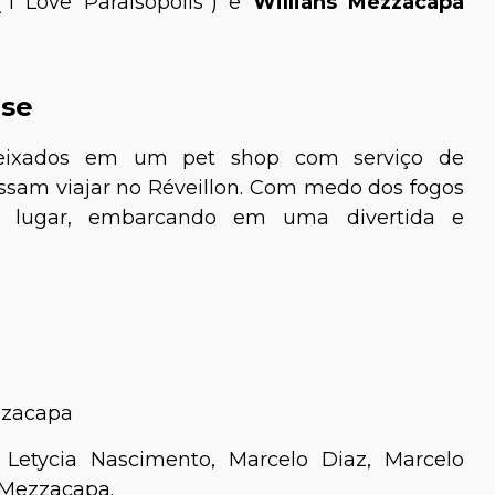
“I Love Paraisópolis”) e
Willians Mezzacapa
pse
deixados em um pet shop com serviço de
sam viajar no Réveillon. Com medo dos fogos
do lugar, embarcando em uma divertida e
zzacapa
 Letycia Nascimento, Marcelo Diaz, Marcelo
 Mezzacapa.