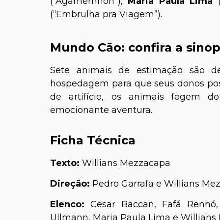
(“Agamêmnon”),
Maria Paula Lima
(
(“Embrulha pra Viagem”).
Mundo Cão: confira a sino
Sete animais de estimação são 
hospedagem para que seus donos pos
de artifício, os animais fogem 
emocionante aventura.
Ficha Técnica
Texto:
Willians Mezzacapa
Direção:
Pedro Garrafa e Willians Me
Elenco:
Cesar Baccan, Fafá Rennó,
Ullmann, Maria Paula Lima e Willians