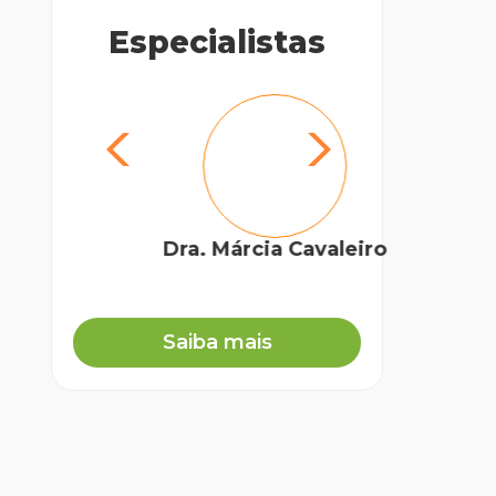
Especialistas
Dra. Márcia Cavaleiro
Pe
Mé
Saiba mais