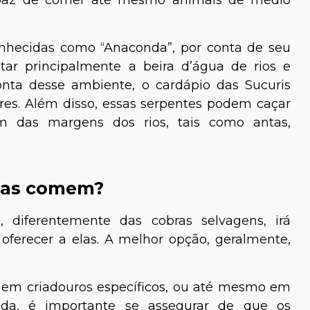
nhecidas como “Anaconda”, por conta de seu
ar principalmente a beira d’água de rios e
onta desse ambiente, o cardápio das Sucuris
ores. Além disso, essas serpentes podem caçar
 das margens dos rios, tais como antas,
cia Cavaleiro
Rayane Henriques
Bióloga e Especialista em
cas comem?
Aves e Mamíferos
a
, diferentemente das cobras selvagens, irá
oferecer a elas. A melhor opção, geralmente,
 em criadouros específicos, ou até mesmo em
da, é importante se assegurar de que os