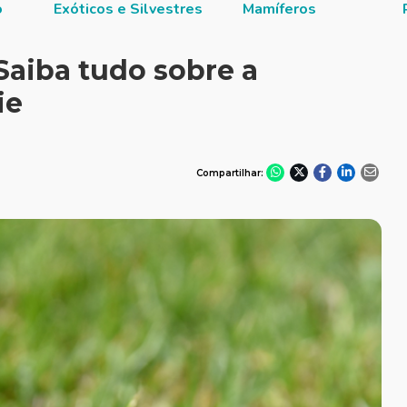
o
Exóticos e Silvestres
Mamíferos
Saiba tudo sobre a
ie
Compartilhar: