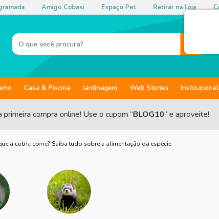
gramada
Amigo Cobasi
Espaço Pet
Retirar na loja
Co
ismo
Casa & Piscina
Jardinagem
Web Stories
Institucional
a primeira compra online! Use o cupom “
BLOG10
” e aproveite!
que a cobra come? Saiba tudo sobre a alimentação da espécie