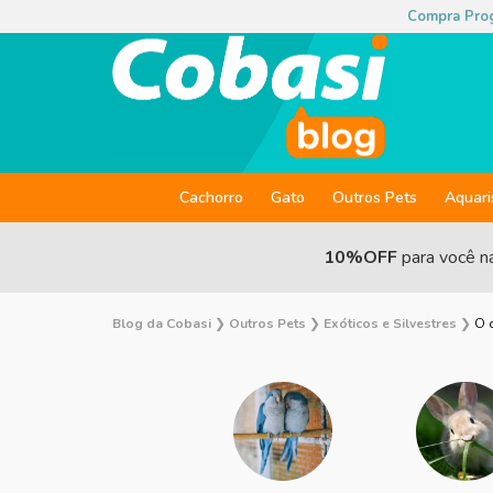
Compra Pro
Cachorro
Gato
Outros Pets
Aquar
10%OFF
para você n
Blog da Cobasi
❯
Outros Pets
❯
Exóticos e Silvestres
❯
O 