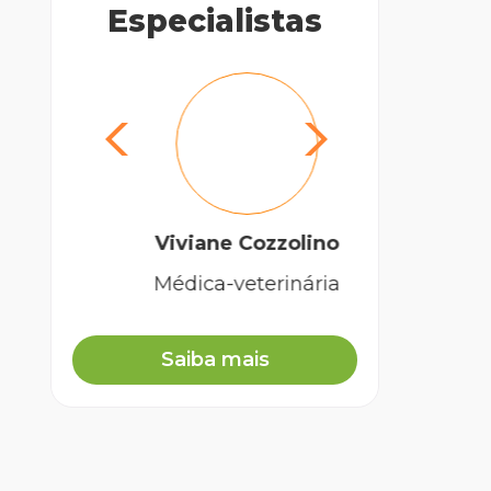
Especialistas
Dra
Viviane Cozzolino
Médica-veterinária
Saiba mais