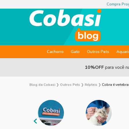
Compra Pro
Cachorro
Gato
Outros Pets
Aquar
10%OFF
para você n
Blog da Cobasi
❯
Outros Pets
❯
Répteis
❯
Cobra é vertebr