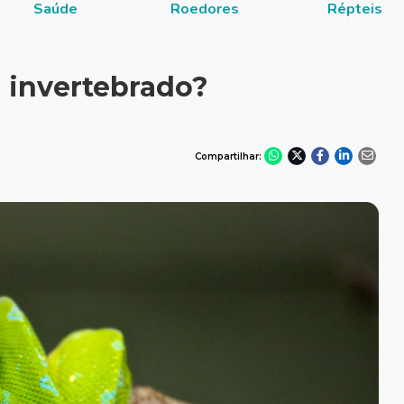
Saúde
Roedores
Répteis
u invertebrado?
Compartilhar: