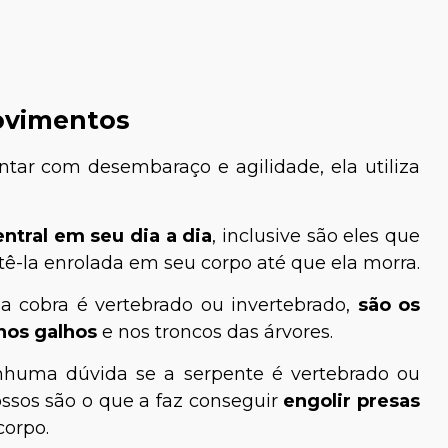
ovimentos
tar com desembaraço e agilidade, ela utiliza
ntral em seu dia a dia
, inclusive são eles que
go Calil
Joyce Lima
-la enrolada em seu corpo até que ela morra.
specialista em
Médica-Veterinária
silvestres e
cobra é vertebrado ou invertebrado,
são os
sagismo
 nos galhos
e nos troncos das árvores.
nhuma dúvida se a serpente é vertebrado ou
ossos são o que a faz conseguir
engolir presas
corpo.