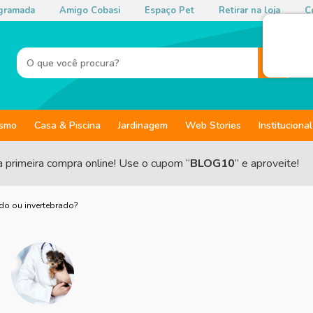
gramada
Amigo Cobasi
Espaço Pet
Retirar na loja
Co
ismo
Casa & Piscina
Jardinagem
Web Stories
Institucional
a primeira compra online! Use o cupom “
BLOG10
” e aproveite!
ado ou invertebrado?