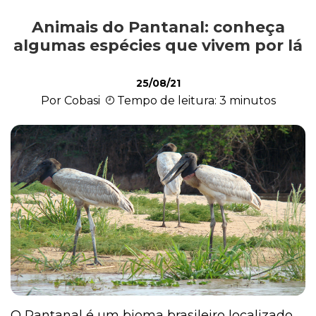
Animais do Pantanal: conheça
Exóticos e Silvestres
algumas espécies que vivem por lá
25/08/21
Mamíferos
Por Cobasi
Tempo de leitura: 3 minutos
Répteis
Roedores
O Pantanal é um bioma brasileiro localizado