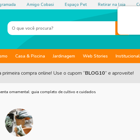
gramada
Amigo Cobasi
Espaço Pet
Retirar na loja
Co
ismo
Casa & Piscina
Jardinagem
Web Stories
Institucional
a primeira compra online! Use o cupom “
BLOG10
” e aproveite!
enta ornamental: guia completo de cultivo e cuidados