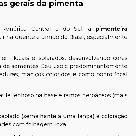
cas gerais da pimenta
 da América Central e do Sul, a
pimenteira
clima quente e úmido do Brasil, especialmente
 em locais ensolarados, desenvolvendo cores
Dra. Márcia Cavaleiro
es de sementes. Seu uso é predominantemente
Giovannetti
aduras, maciços coloridos e como ponto focal
veterinário
aule lenhoso na base e ramos herbáceos (mais
nceolado (semelhante a uma lança) e coloração
ades com folhagem roxa.