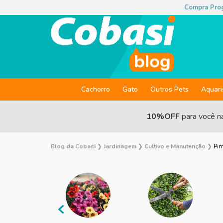
Compra Pro
Cachorro
Gato
Outros Pets
Aquar
10%OFF
para você n
Blog da Cobasi
❯
Jardinagem
❯
Cultivo e Manutenção
❯
Pim