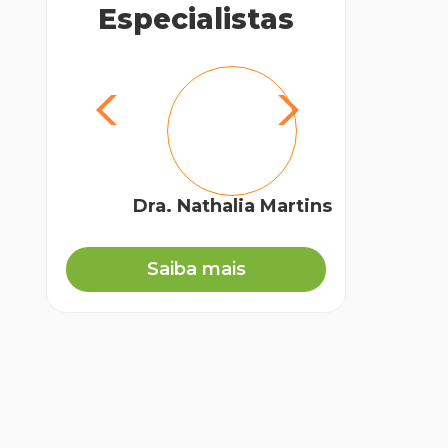
Especialistas
Dra. Nathalia Martins
Biól
Saiba mais
an