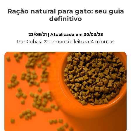
Ração natural para gato: seu guia
Comportamento
definitivo
23/08/21
| Atualizada em
30/03/23
Curiosidades
Por Cobasi
Tempo de leitura: 4 minutos
Filhote
Higiene
Saúde