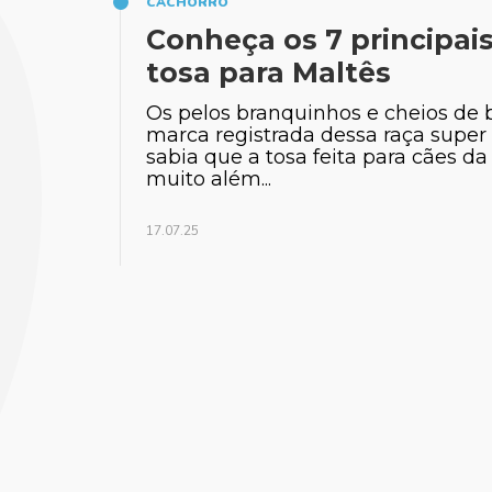
CACHORRO
Conheça os 7 principais
tosa para Maltês
Os pelos branquinhos e cheios de b
marca registrada dessa raça super 
sabia que a tosa feita para cães da
muito além...
17.07.25
Tia
Biólogo espec
silvestre