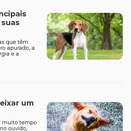
ncipais
 suas
ças que têm
aro apurado, a
rgia e a
deixar um
r muito tempo
 no ouvido,