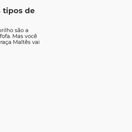
 tipos de
rilho são a
fofa. Mas você
 raça Maltês vai
Thauana Silva
go Calil
ialista em animais
s e paisagismo