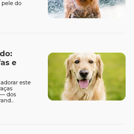
 pele do
do:
fas e
adorar este
raças
 — dos
nd...