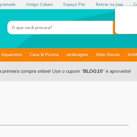
gramada
Amigo Cobasi
Espaço Pet
Retirar na loja
Co
Aquarismo
Casa & Piscina
Jardinagem
Web Stories
Insti
a primeira compra online! Use o cupom “
BLOG10
” e aproveite!