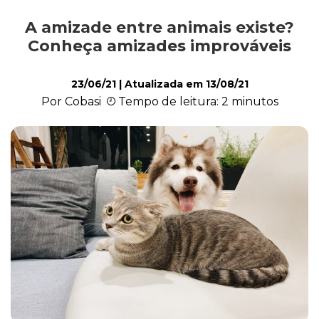
A amizade entre animais existe?
Exóticos e Silvestres
Conheça amizades improváveis
23/06/21
| Atualizada em
13/08/21
Mamíferos
Por Cobasi
Tempo de leitura: 2 minutos
Répteis
Roedores