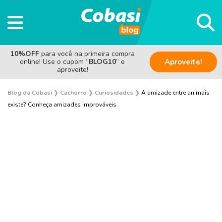
10%OFF
para você na primeira compra
online! Use o cupom “
BLOG10
” e
Aproveite!
aproveite!
Blog da Cobasi
❯
Cachorro
❯
Curiosidades
❯
A amizade entre animais
existe? Conheça amizades improváveis
Aves
Coelho